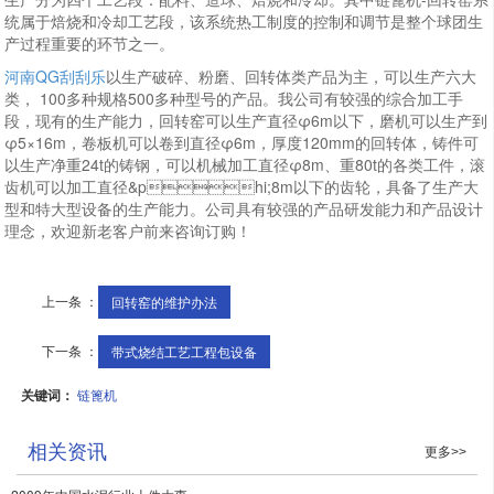
统属于焙烧和冷却工艺段，该系统热工制度的控制和调节是整个球团生
产过程重要的环节之一。
河南QG刮刮乐
以生产破碎、粉磨、回转体类产品为主，可以生产六大
类， 100多种规格500多种型号的产品。我公司有较强的综合加工手
段，现有的生产能力，回转窑可以生产直径φ6m以下，磨机可以生产到
φ5×16m，卷板机可以卷到直径φ6m，厚度120mm的回转体，铸件可
以生产净重24t的铸钢，可以机械加工直径φ8m、重80t的各类工件，滚
齿机可以加工直径&phi;8m以下的齿轮，具备了生产大
型和特大型设备的生产能力。公司具有较强的产品研发能力和产品设计
理念，欢迎新老客户前来咨询订购！
上一条 ：
回转窑的维护办法
下一条 ：
带式烧结工艺工程包设备
关键词：
链篦机
相关资讯
更多>>