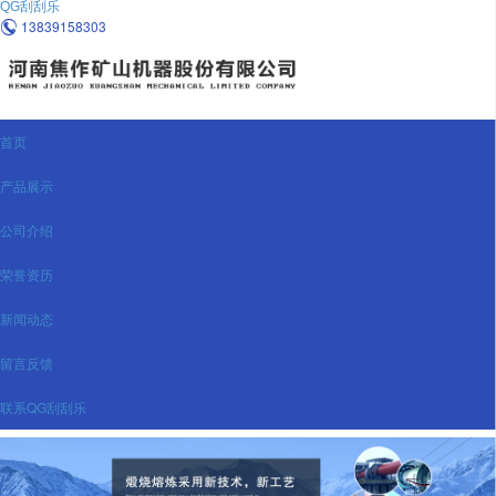
QG刮刮乐
13839158303

首页
产品展示
公司介绍
荣誉资历
新闻动态
留言反馈
联系QG刮刮乐