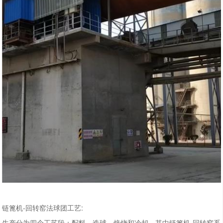
链篦机-回转窑法球团工艺:
生产分为四个工艺段：配料、造球、焙烧和冷却。其中链篦机-回转窑系